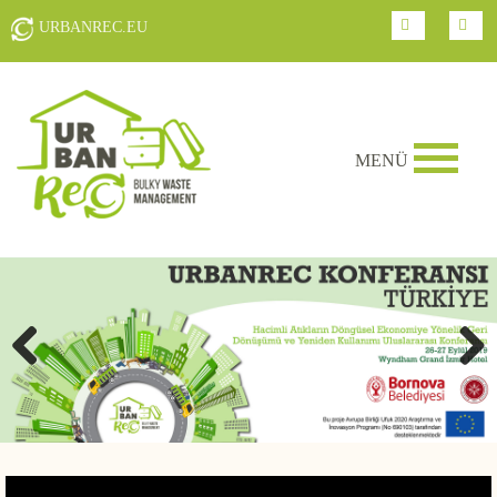
URBANREC.EU
MENÜ
YÜKSEK DEĞER KATILMIŞ GERİ DÖNÜŞÜM İLE
SÜRDÜRÜLEBİLİR ÇÖZÜMLER!